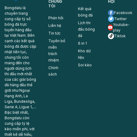
CHÚNG
HỘI
TÔI
Bongdalu là
Kết quả
Facebook
chuyên trang
bóng đá
Phản hồi
cung cấp tỷ số
Twitter
Lịch thi
bóng đá trực
Youtube-
Liên hệ
đấu bóng
tuyến hàng đầu
play
Tin tức
tại Việt Nam. Bên
đá
Tiktok
cạnh các kết quả
Tuyên bố
6 in 1
bóng đá được cập
miễn
Kho dữ
nhật liên tục,
trách
chúng tôi còn
liệu
nhiệm
mang đến cho
Soi kèo
Chính
người dùng lịch
thi đấu mới nhất
sách
của các giải bóng
đá hàng đầu thế
giới như Ngoại
Hạng Anh, La
Liga, Bundesliga,
Serie A, Ligue 1,....
Đặc biệt nhất,
Bongdalu còn
cung cấp tỷ lệ
kèo miễn phí, với
thiết kế dễ hiểu,