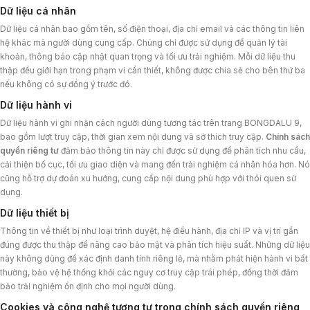
Dữ liệu cá nhân
Dữ liệu cá nhân bao gồm tên, số điện thoại, địa chỉ email và các thông tin liên
hệ khác mà người dùng cung cấp. Chúng chỉ được sử dụng để quản lý tài
khoản, thông báo cập nhật quan trọng và tối ưu trải nghiệm. Mỗi dữ liệu thu
thập đều giới hạn trong phạm vi cần thiết, không được chia sẻ cho bên thứ ba
nếu không có sự đồng ý trước đó.
Dữ liệu hành vi
Dữ liệu hành vi ghi nhận cách người dùng tương tác trên trang BONGDALU 9,
bao gồm lượt truy cập, thời gian xem nội dung và sở thích truy cập.
Chính sách
quyền riêng tư
đảm bảo thông tin này chỉ được sử dụng để phân tích nhu cầu,
cải thiện bố cục, tối ưu giao diện và mang đến trải nghiệm cá nhân hóa hơn. Nó
cũng hỗ trợ dự đoán xu hướng, cung cấp nội dung phù hợp với thói quen sử
dụng.
Dữ liệu thiết bị
Thông tin về thiết bị như loại trình duyệt, hệ điều hành, địa chỉ IP và vị trí gần
đúng được thu thập để nâng cao bảo mật và phân tích hiệu suất. Những dữ liệu
này không dùng để xác định danh tính riêng lẻ, mà nhằm phát hiện hành vi bất
thường, bảo vệ hệ thống khỏi các nguy cơ truy cập trái phép, đồng thời đảm
bảo trải nghiệm ổn định cho mọi người dùng.
Cookies và công nghệ tương tự trong chính sách quyền riêng