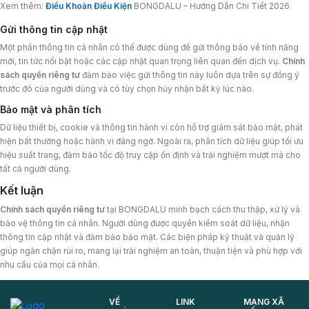
Xem thêm:
Điều Khoản Điều Kiện
BONGDALU – Hướng Dẫn Chi Tiết 2026
Gửi thông tin cập nhật
Một phần thông tin cá nhân có thể được dùng để gửi thông báo về tính năng
mới, tin tức nổi bật hoặc các cập nhật quan trọng liên quan đến dịch vụ.
Chính
sách quyền riêng tư
đảm bảo việc gửi thông tin này luôn dựa trên sự đồng ý
trước đó của người dùng và có tùy chọn hủy nhận bất kỳ lúc nào.
Bảo mật và phân tích
Dữ liệu thiết bị, cookie và thông tin hành vi còn hỗ trợ giám sát bảo mật, phát
hiện bất thường hoặc hành vi đáng ngờ. Ngoài ra, phân tích dữ liệu giúp tối ưu
hiệu suất trang, đảm bảo tốc độ truy cập ổn định và trải nghiệm mượt mà cho
tất cả người dùng.
Kết luận
Chính sách quyền riêng tư
tại BONGDALU minh bạch cách thu thập, xử lý và
bảo vệ thông tin cá nhân. Người dùng được quyền kiểm soát dữ liệu, nhận
thông tin cập nhật và đảm bảo bảo mật. Các biện pháp kỹ thuật và quản lý
giúp ngăn chặn rủi ro, mang lại trải nghiệm an toàn, thuận tiện và phù hợp với
nhu cầu của mọi cá nhân.
VỀ
LINK
MẠNG XÃ