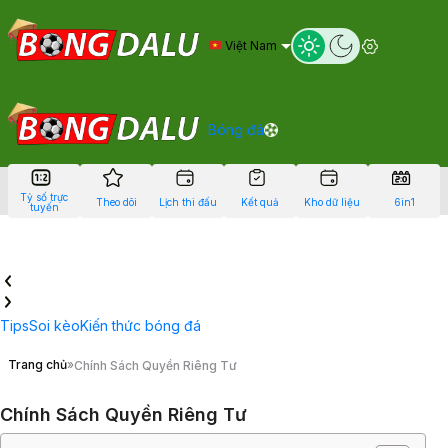
Việt Nam
Bóng đá
Tỷ số trực
Theo dõi
Lịch thi đấu
Kết quả
Kho dữ liệu
6in1
tuyến
Tips
Soi kèo
Kiến thức bóng đá
Trang chủ
»
Chính Sách Quyền Riêng Tư
Chính Sách Quyền Riêng Tư