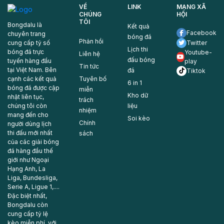
VỀ
LINK
MẠNG XÃ
CHÚNG
HỘI
TÔI
Bongdalu là
Kết quả
Facebook
chuyên trang
bóng đá
Phản hồi
cung cấp tỷ số
Twitter
Lịch thi
bóng đá trực
Youtube-
Liên hệ
đấu bóng
tuyến hàng đầu
play
Tin tức
tại Việt Nam. Bên
đá
Tiktok
cạnh các kết quả
Tuyên bố
6 in 1
bóng đá được cập
miễn
Kho dữ
nhật liên tục,
trách
chúng tôi còn
liệu
nhiệm
mang đến cho
Soi kèo
Chính
người dùng lịch
thi đấu mới nhất
sách
của các giải bóng
đá hàng đầu thế
giới như Ngoại
Hạng Anh, La
Liga, Bundesliga,
Serie A, Ligue 1,....
Đặc biệt nhất,
Bongdalu còn
cung cấp tỷ lệ
kèo miễn phí, với