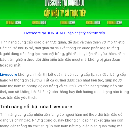
Livescore tại BONGDALU cập nhật tỷ số trực tiếp
Tính năng cung cấp giao diện trực quan, dễ đọc và thân thiện với mọi thiết bị.
Các chỉ số như tỷ số, thời gian thi đấu và thống kê được phân loại rõ ràng.
Người dùng dễ dàng lọc theo đội bóng, giải đấu hay trận đấu yêu thích, đảm
bảo trải nghiệm theo dõi diễn biến trận đấu mượt mà, không bị gián đoạn
hoặc rối mắt.
Livescore
không chỉ hiển thị kết quả mà còn cung cấp lịch thi đấu, bảng xếp
hạng và thông tin cầu thủ. Tất cả dữ liệu được cập nhật liên tục, giúp người
hâm mộ nắm rõ phong độ đội bóng và cầu thủ. Với tính năng thông báo tức
thời, bạn sẽ không bỏ lỡ bất kỳ bàn thắng hay tình huống quan trọng nào trong
các trận đấu yêu thích.
Tính năng nổi bật của Livescore
Tính năng cung cấp nhiều tiện ích giúp người hâm mộ theo dõi trận đấu dễ
dàng và chính xác. Những công cụ này không chỉ cập nhật kết quả mà còn
mang đến thông tin chi tiết, giúp bạn nắm bắt mọi diễn biến quan trọng mà