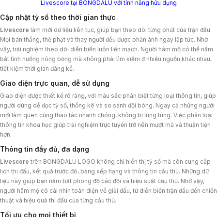
Livescore tại BONGDALU với tính năng hữu dụng
Cập nhật tỷ số theo thời gian thực
Livescore
làm mới dữ liệu liên tục, giúp bạn theo dõi từng phút của trận đấu.
Mọi bàn thắng, thẻ phạt và thay người đều được phản ánh ngay lập tức. Nhờ
vậy, trải nghiệm theo dõi diễn biến luôn liền mạch. Người hâm mộ có thể nắm
bắt tình huống nóng bỏng mà không phải tìm kiếm ở nhiều nguồn khác nhau,
tiết kiệm thời gian đáng kể.
Giao diện trực quan, dễ sử dụng
Giao diện được thiết kế rõ ràng, với màu sắc phân biệt từng loại thông tin, giúp
người dùng dễ đọc tỷ số, thống kê và so sánh đội bóng. Ngay cả những người
mới làm quen cũng thao tác nhanh chóng, không bị lúng túng. Việc phân loại
thông tin khoa học giúp trải nghiệm trực tuyến trở nên mượt mà và thuận tiện
hơn.
Thông tin đầy đủ, đa dạng
Livescore
trên BONGDALU LOGO không chỉ hiển thị tỷ số mà còn cung cấp
lịch thi đấu, kết quả trước đó, bảng xếp hạng và thông tin cầu thủ. Những dữ
liệu này giúp bạn nắm bắt phong độ các đội và hiệu suất cầu thủ. Nhờ vậy,
người hâm mộ có cái nhìn toàn diện về giải đấu, từ diễn biến trận đấu đến chiến
thuật và hiệu quả thi đấu của từng cầu thủ.
Tối ưu cho mọi thiết bị