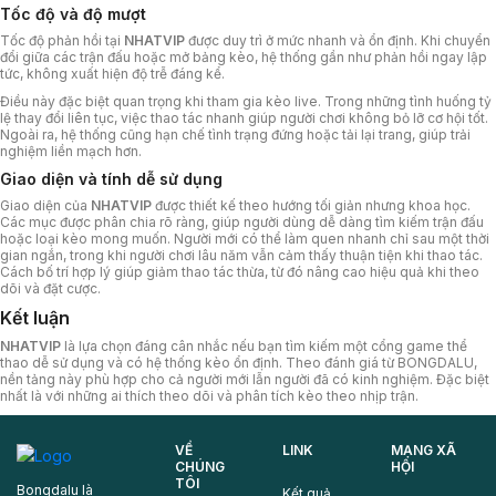
Tốc độ và độ mượt
Tốc độ phản hồi tại
NHATVIP
được duy trì ở mức nhanh và ổn định. Khi chuyển
đổi giữa các trận đấu hoặc mở bảng kèo, hệ thống gần như phản hồi ngay lập
tức, không xuất hiện độ trễ đáng kể.
Điều này đặc biệt quan trọng khi tham gia kèo live. Trong những tình huống tỷ
lệ thay đổi liên tục, việc thao tác nhanh giúp người chơi không bỏ lỡ cơ hội tốt.
Ngoài ra, hệ thống cũng hạn chế tình trạng đứng hoặc tải lại trang, giúp trải
nghiệm liền mạch hơn.
Giao diện và tính dễ sử dụng
Giao diện của
NHATVIP
được thiết kế theo hướng tối giản nhưng khoa học.
Các mục được phân chia rõ ràng, giúp người dùng dễ dàng tìm kiếm trận đấu
hoặc loại kèo mong muốn. Người mới có thể làm quen nhanh chỉ sau một thời
gian ngắn, trong khi người chơi lâu năm vẫn cảm thấy thuận tiện khi thao tác.
Cách bố trí hợp lý giúp giảm thao tác thừa, từ đó nâng cao hiệu quả khi theo
dõi và đặt cược.
Kết luận
NHATVIP
là lựa chọn đáng cân nhắc nếu bạn tìm kiếm một cổng game thể
thao dễ sử dụng và có hệ thống kèo ổn định. Theo đánh giá từ BONGDALU,
nền tảng này phù hợp cho cả người mới lẫn người đã có kinh nghiệm. Đặc biệt
nhất là với những ai thích theo dõi và phân tích kèo theo nhịp trận.
VỀ
LINK
MẠNG XÃ
CHÚNG
HỘI
TÔI
Bongdalu là
Kết quả