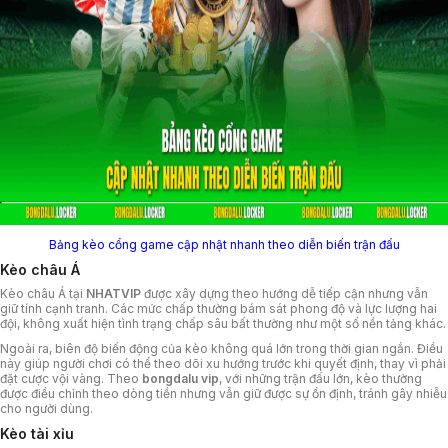
Bảng kèo cổng game cập nhật nhanh theo diễn biến trận đấu
Kèo châu Á
Kèo châu Á tại
NHATVIP
được xây dựng theo hướng dễ tiếp cận nhưng vẫn
giữ tính cạnh tranh. Các mức chấp thường bám sát phong độ và lực lượng hai
đội, không xuất hiện tình trạng chấp sâu bất thường như một số nền tảng khác.
Ngoài ra, biên độ biến động của kèo không quá lớn trong thời gian ngắn. Điều
này giúp người chơi có thể theo dõi xu hướng trước khi quyết định, thay vì phải
đặt cược vội vàng. Theo
bongdalu vip
, với những trận đấu lớn, kèo thường
được điều chỉnh theo dòng tiền nhưng vẫn giữ được sự ổn định, tránh gây nhiễu
cho người dùng.
Kèo tài xỉu