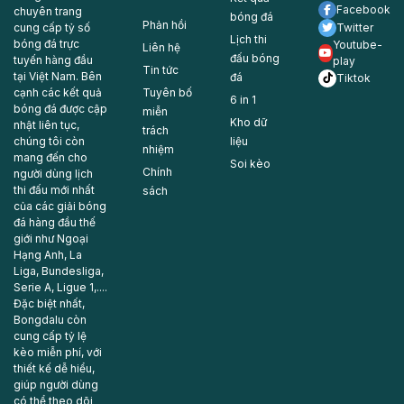
Facebook
chuyên trang
bóng đá
Phản hồi
cung cấp tỷ số
Twitter
Lịch thi
bóng đá trực
Youtube-
Liên hệ
đấu bóng
tuyến hàng đầu
play
Tin tức
tại Việt Nam. Bên
đá
Tiktok
cạnh các kết quả
Tuyên bố
6 in 1
bóng đá được cập
miễn
Kho dữ
nhật liên tục,
trách
chúng tôi còn
liệu
nhiệm
mang đến cho
Soi kèo
Chính
người dùng lịch
thi đấu mới nhất
sách
của các giải bóng
đá hàng đầu thế
giới như Ngoại
Hạng Anh, La
Liga, Bundesliga,
Serie A, Ligue 1,....
Đặc biệt nhất,
Bongdalu còn
cung cấp tỷ lệ
kèo miễn phí, với
thiết kế dễ hiểu,
giúp người dùng
có thể theo dõi