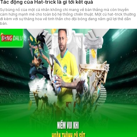
Tác động của Hat-trick là gì tới kết quả
Sự bùng nổ của một cá nhân không chỉ mang về bàn thắng mà còn truyền
cảm hứng mạnh mẽ cho toàn bộ hệ thống chiến thuật. Một cú hat-trick thường
đi kèm với sự thăng hoa về tinh thần cho đội bóng đang nắm giữ lợi thế dẫn
bàn.