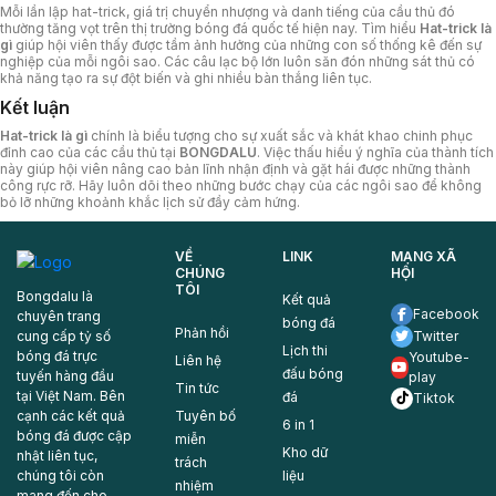
Mỗi lần lập hat-trick, giá trị chuyển nhượng và danh tiếng của cầu thủ đó
thường tăng vọt trên thị trường bóng đá quốc tế hiện nay. Tìm hiểu
Hat-trick là
gì
giúp hội viên thấy được tầm ảnh hưởng của những con số thống kê đến sự
nghiệp của mỗi ngôi sao. Các câu lạc bộ lớn luôn săn đón những sát thủ có
khả năng tạo ra sự đột biến và ghi nhiều bàn thắng liên tục.
Kết luận
Hat-trick là gì
chính là biểu tượng cho sự xuất sắc và khát khao chinh phục
đỉnh cao của các cầu thủ tại
BONGDALU
. Việc thấu hiểu ý nghĩa của thành tích
này giúp hội viên nâng cao bản lĩnh nhận định và gặt hái được những thành
công rực rỡ. Hãy luôn dõi theo những bước chạy của các ngôi sao để không
bỏ lỡ những khoảnh khắc lịch sử đầy cảm hứng.
VỀ
LINK
MẠNG XÃ
CHÚNG
HỘI
TÔI
Bongdalu là
Kết quả
Facebook
chuyên trang
bóng đá
Phản hồi
cung cấp tỷ số
Twitter
Lịch thi
bóng đá trực
Youtube-
Liên hệ
đấu bóng
tuyến hàng đầu
play
Tin tức
tại Việt Nam. Bên
đá
Tiktok
cạnh các kết quả
Tuyên bố
6 in 1
bóng đá được cập
miễn
Kho dữ
nhật liên tục,
trách
chúng tôi còn
liệu
nhiệm
mang đến cho