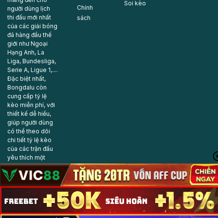
Soi kèo
Chính
người dùng lịch
thi đấu mới nhất
sách
của các giải bóng
đá hàng đầu thế
giới như Ngoại
Hạng Anh, La
Liga, Bundesliga,
Serie A, Ligue 1,....
Đặc biệt nhất,
Bongdalu còn
cung cấp tỷ lệ
kèo miễn phí, với
thiết kế dễ hiểu,
giúp người dùng
có thể theo dõi
chi tiết tỷ lệ kèo
của các trận đấu
yêu thích một
cách hiệu quả.
© 2026 bongdalu.locker. All rights reserved.