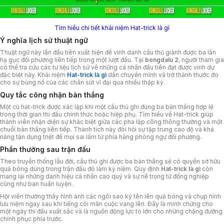
Tìm hiểu chi tiết khái niệm Hat-trick là gì
Ý nghĩa lịch sử thuật ngữ
Thuật ngữ này lần đầu tiên xuất hiện để vinh danh cầu thủ giành được ba lần
hạ gục đối phương liên tiếp trong một lượt đấu. Tại
bongdalu 2
, người tham gia
có thể tra cứu các tư liệu lịch sử về những cá nhân đầu tiên đạt được vinh dự
đặc biệt này. Khái niệm
Hat-trick là gì
dần chuyển mình và trở thành thước đo
cho sự bùng nổ của các chân sút vĩ đại qua nhiều thập kỷ.
Quy tắc công nhận bàn thắng
Một cú hat-trick được xác lập khi một cầu thủ ghi đúng ba bàn thắng hợp lệ
trong thời gian thi đấu chính thức hoặc hiệp phụ. Tìm hiểu về Hat-trick giúp
thành viên nhận diện sự khác biệt giữa các pha lập công thông thường và một
chuỗi bàn thắng liên tiếp. Thành tích này đòi hỏi sự tập trung cao độ và khả
năng tận dụng triệt để mọi sai lầm từ phía hàng phòng ngự đối phương.
Phần thưởng sau trận đấu
Theo truyền thống lâu đời, cầu thủ ghi được ba bàn thắng sẽ có quyền sở hữu
quả bóng dùng trong trận đấu đó làm kỷ niệm. Quy định
Hat-trick là gì
còn
mang lại những danh hiệu cá nhân cao quý và sự nể trọng từ đồng nghiệp
cũng như ban huấn luyện.
Hội viên thường thấy hình ảnh các ngôi sao ký tên lên quả bóng và chụp hình
lưu niệm ngay sau khi tiếng còi mãn cuộc vang lên. Đây là minh chứng cho
một ngày thi đấu xuất sắc và là nguồn động lực to lớn cho những chặng đường
chinh phục phía trước.