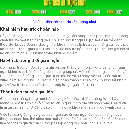
Những biến thể hat-trick ấn tượng nhất
Khái niệm hat-trick hoàn hảo
Đây là cấp độ cao nhất khi cầu thủ ghi một bàn bằng chân phải, một bàn bằng
chân trái và một bàn bằng đầu. Khi sử dụng
bongdalu pc
, hội viên dễ dàng
theo dõi lại các đoạn video ghi lại khoảnh khắc lịch sử của những cú hat-trick
hoàn hảo. Định nghĩa
Hat-trick là gì
lúc này trở nên danh giá hơn bao giờ hết vì
nó chứng minh sự đa năng trong khâu dứt điểm.
Hat-trick trong thời gian ngắn
Có những trường hợp cầu thủ ghi ba bàn thắng chỉ trong vòng vài phút ngắn
ngủi khiến toàn bộ hệ thống đối phương sụp đổ. Hội viên tham gia tìm hiểu về
Hat-trick sẽ vô cùng kinh ngạc trước tốc độ và sự nhạy bén của các sát thủ
vùng cấm. Những kỷ lục về thời gian hoàn thành cú hat-trick thường rất khó bị
phá vỡ và trở thành huyền thoại trong lòng người hâm mộ.
Thành tích tại các giải lớn
Ghi ba bàn thắng trong một trận chung kết hoặc tại đấu trường World Cup luôn
mang lại giá trị lịch sử vô cùng to lớn. Người tham gia ghi nhận rằng
Hat-trick
là gì
tại các sân chơi đẳng cấp chính là chìa khóa mở ra cánh cửa vinh quang.
Việc tỏa sáng đúng lúc giúp các ngôi sao đi vào ngôi đền của những huyền
thoại và được hậu thế nhắc đến mãi về sau. Sự áp lực tại các trận cầu lớn càng
làm tôn thêm giá trị của những pha lập công đầy bản lĩnh và sự tự tin.