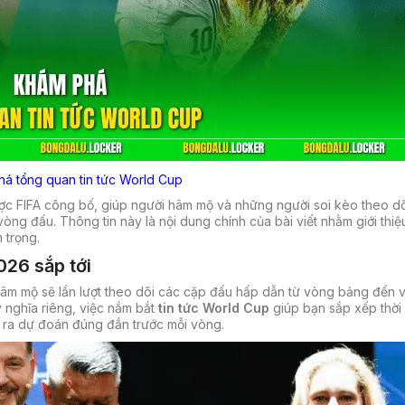
á tổng quan tin tức World Cup
 được FIFA công bố, giúp người hâm mộ và những người soi kèo theo dõ
òng đấu. Thông tin này là nội dung chính của bài viết nhằm giới thiệ
 trọng.
026 sắp tới
 hâm mộ sẽ lần lượt theo dõi các cặp đấu hấp dẫn từ vòng bảng đến 
 nghĩa riêng, việc nắm bắt
tin tức World Cup
giúp bạn sắp xếp thời
a ra dự đoán đúng đắn trước mỗi vòng.