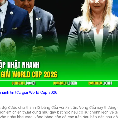
nhanh tin tức giải World Cup 2026
 đội được chia thành 12 bảng đấu với 72 trận. Vòng đấu này thường
 nghiệm chiến thuật cũng như gây bất ngờ nếu có sự chênh lệch về 
 vào ngày khai mạc, vòng bảng còn có các trận đấu hấp dẫn như độ