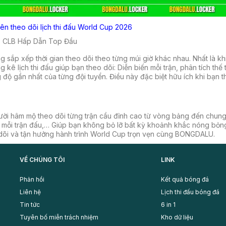
ên theo dõi lịch thi đấu World Cup 2026
p CLB Hấp Dẫn Top Đầu
 sắp xếp thời gian theo dõi theo từng múi giờ khác nhau. Nhất là kh
g kê lịch thi đấu giúp bạn theo dõi: Diễn biến mỗi trận, phân tích thế 
 độ gần nhất của từng đội tuyển. Điều này đặc biệt hữu ích khi bạn 
ười hâm mộ theo dõi từng trận cầu đỉnh cao từ vòng bảng đến chung
rước mỗi trận đấu,… Giúp bạn không bỏ lỡ bất kỳ khoảnh khắc nóng bỏ
o dõi và tận hưởng hành trình World Cup trọn vẹn cùng BONGDALU.
VỀ CHÚNG TÔI
LINK
Phản hồi
Kết quả bóng đá
Liên hệ
Lịch thi đấu bóng đá
Tin tức
6 in 1
Tuyên bố miễn trách nhiệm
Kho dữ liệu