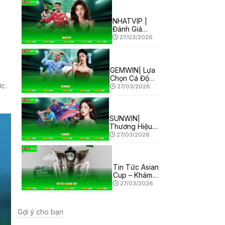
Hàng Đầu
2026
NHATVIP |
Đánh Giá
Cổng Game
27/03/2026
Thể Thao
Đầy Đủ Và
Thực Tế
GEMWIN| Lựa
Chọn Cá Độ
c.
Thể Thao
27/03/2026
Trực Tuyến
Đáng Tin Cậy
Nhất
SUNWIN|
Thương Hiệu
Cược Thể
27/03/2026
Thao Đáng Tin
Cậy Hàng Đầu
2026
Tin Tức Asian
Cup – Khám
Phá Giải Bóng
27/03/2026
Đá Hàng Đầu
Châu Á
Gợi ý cho bạn