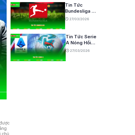
Hot Nhất
Tin Tức
Bundesliga Có
Gì Hấp Dẫn
27/03/2026
Khiến Người
Hâm Mộ Say
Mê?
Tin Tức Serie
A Nóng Hổi
Hôm Nay –
27/03/2026
Biến Động
Bảng Xếp
Hạng
 được
đẳng
i chủ