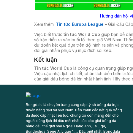
Hướng dẫn hội vi
Xem thêm:
Tin tức Europa League
– Giải Đấu Cấ
Việc biết trước
tin tức World Cup
giúp bạn dễ dàng
số trận diễn ra vào buổi tối theo giờ Việt Nam. Thốn
dự đoán kết quả dựa trên đội hình ra sân và phong
dõi giải nhằm phục vụ mục đích soi kèo.
Kết luận
Tin tức World Cup
là công cụ quan trọng giúp ng
Việc cập nhật lịch chi tiết, phân tích diễn biến t
của giải đấu bóng đá lớn nhất hành tinh. Hãy the
Bongdalu là chuyên trang cung cấp tỷ số bóng đá trực
tuyến hàng đầu tại Việt Nam. Bên cạnh các kết quả bóng
đá được cập nhật liên tục, chúng tôi còn mang đến cho
người dùng lịch thi đấu mới nhất của các giải bóng đá
hàng đầu thế giới như Ngoại Hạng Anh, La Liga,
Bundesliga, Serie A, Ligue 1,.... Đặc biệt nhất, Bongdalu