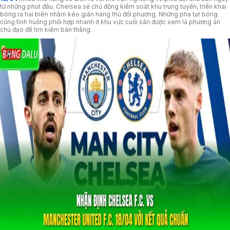
từ những phút đầu. Chelsea sẽ chủ động kiểm soát khu trung tuyến, triển khai
bóng ra hai biên nhằm kéo giãn hàng thủ đối phương. Những pha tạt bóng
cùng tình huống phối hợp nhanh ở khu vực cuối sân được xem là phương án
chủ đạo để tìm kiếm bàn thắng.