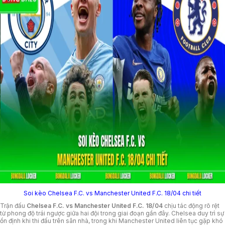
Soi kèo Chelsea F.C. vs Manchester United F.C. 18/04 chi tiết
Trận đấu
Chelsea F.C. vs Manchester United F.C. 18/04
chịu tác động rõ rệt
từ phong độ trái ngược giữa hai đội trong giai đoạn gần đây. Chelsea duy trì sự
ổn định khi thi đấu trên sân nhà, trong khi Manchester United liên tục gặp khó