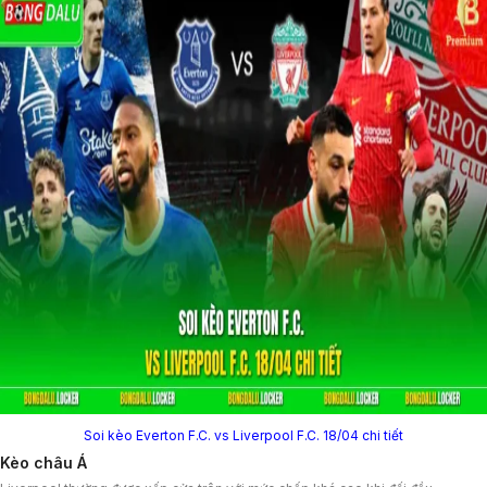
Soi kèo Everton F.C. vs Liverpool F.C. 18/04 chi tiết
Kèo châu Á