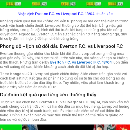
Nhận định Everton F.C. vs Liverpool F.C. 18/04 chuẩn xác
Khoảng cách giữa hai đội không chỉ đến từ phong độ mà còn thể hiện rõ trong
cách vận hành chiến thuật. Liverpool thường áp đặt thế trận bằng việc giữ
bóng chắc, kéo giãn đội hình đối thủ trước khi tung ra những pha tấn công
quyết định. Ngược lại, Everton ưu tiên sự chắc chắn nơi hàng phòng ngự, duy
trì cự ly đội hình hợp lý để hạn chế khoảng trống.
Phong độ – lịch sử đối đầu Everton F.C. vs Liverpool F.C
Everton thường gặp nhiều khó khăn khi đối đầu Liverpool trong những mùa
giải gần đây. Dù vậy, khi được thi đấu trên sân nhà, đội bóng vẫn tạo ra không
ít thử thách. Những trận derby
Everton F.C. vs Liverpool F.C. 18/04
luôn diễn
ra với cường độ cao, khiến khoảng cách trình độ đôi khi bị thu hẹp.
Theo
bongdalu 23
Liverpool giành chiến thắng ở lần chạm trán gần nhất với
cách biệt sát nút. Kết quả đó phần nào củng cố sự tự tin cho đội bóng áo đỏ
trước khi bước vào trận đấu tiếp theo. Tuy nhiên, việc phải làm khách trong
trận derby vẫn tiềm ẩn nhiều rủi ro.
Dự đoán kết quả qua từng kèo thường thấy
Trước khi lựa chọn kèo
Everton F.C. vs Liverpool F.C. 18/04
, cần nhìn vào bối
cảnh chung của trận đấu khi cả hai đội đều có mục tiêu riêng. Liverpool hướng
đến việc duy trì vị trí cạnh tranh, còn Everton cần điểm số để cải thiện thứ
hạng. Chính sự khác biệt về mục tiêu khiến thế trận có thể diễn ra giằng co
hơn so với dự đoán ban đầu.